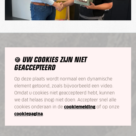
UW COOKIES ZIJN NIET
🍪
GEACCEPTEERD
Op deze plaats wordt normaal een dynamische
element getoond, zoals bijvoorbeeld een video.
Omdat u cookies niet geaccepteerd hebt, kunnen
we dat helaas (nog) niet doen. Accepteer snel alle
cookies onderaan in de
cookiemelding
of op onze
cookiepagina
.