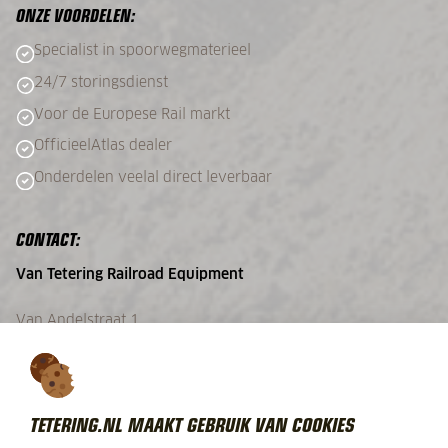
ONZE VOORDELEN:
Specialist in spoorwegmaterieel
24/7 storingsdienst
Voor de Europese Rail markt
Officieel
Atlas dealer
Onderdelen veelal direct leverbaar
CONTACT:
Van Tetering Railroad Equipment
Van Andelstraat 1
4651 TA Steenbergen
Ma - Vrij:
08.00 tot 17.00 uur
TETERING.NL MAAKT GEBRUIK VAN COOKIES
0167 - 56 48 08